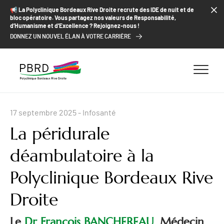
ALLER AU CONTENU
ALLER AU MENU
ALLER À LA RECHERCHE
📢​ La Polyclinique Bordeaux Rive Droite recrute des IDE de nuit et de
bloc opératoire. Vous partagez nos valeurs de Responsabilité,
d’Humanisme et d’Excellence ? Rejoignez-nous !
DONNEZ UN NOUVEL ÉLAN À VOTRE CARRIÈRE
17 septembre 2025
- Infosanté
La péridurale
déambulatoire à la
Polyclinique Bordeaux Rive
Droite
Le
Dr François BANCHEREAU
, Médecin