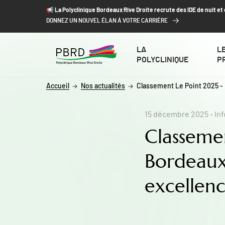
ALLER AU CONTENU
ALLER AU MENU
ALLER À LA RECHERCHE
📢​ La Polyclinique Bordeaux Rive Droite recrute des IDE de nuit e
DONNEZ UN NOUVEL ÉLAN À VOTRE CARRIÈRE
LA
L
POLYCLINIQUE
P
Accueil
Nos actualités
Classement Le Point 2025 - 
15 décembre 2025
- In
Classemen
Bordeaux
excellenc