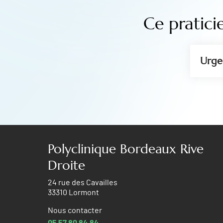
Ce pratici
Urge
Polyclinique Bordeaux Rive
Droite
24 rue des Cavailles
33310 Lormont
Nous contacter
05 57 80 84 84