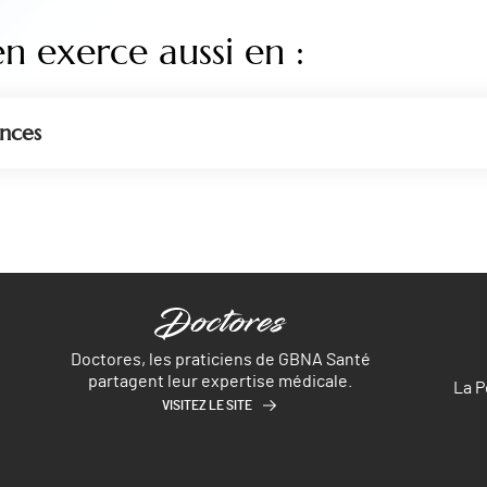
en exerce aussi en :
nces
Doctores, les praticiens de GBNA Santé
partagent leur expertise médicale.
La P
VISITEZ LE SITE