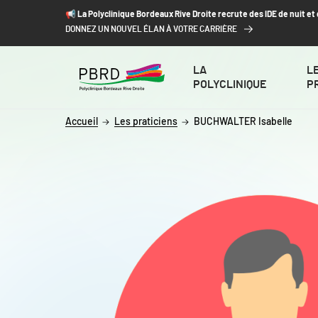
ALLER AU CONTENU
ALLER AU MENU
ALLER À LA RECHERCHE
📢​ La Polyclinique Bordeaux Rive Droite recrute des IDE de nuit e
DONNEZ UN NOUVEL ÉLAN À VOTRE CARRIÈRE
LA
L
POLYCLINIQUE
P
Accueil
Les praticiens
BUCHWALTER Isabelle