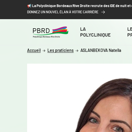
ALLER AU CONTENU
ALLER AU MENU
ALLER À LA RECHERCHE
📢​ La Polyclinique Bordeaux Rive Droite recrute des IDE de nuit e
DONNEZ UN NOUVEL ÉLAN À VOTRE CARRIÈRE
LA
L
POLYCLINIQUE
P
Accueil
Les praticiens
ASLANBEKOVA Natella