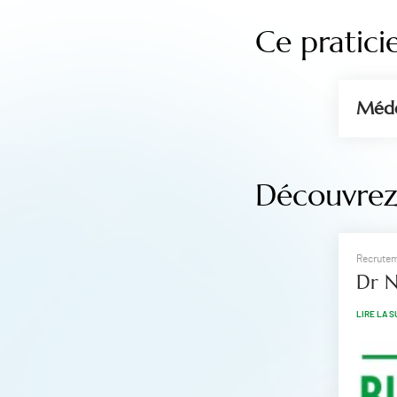
Ce pratici
Méde
Découvrez 
Recrute
Dr N
LIRE LA S